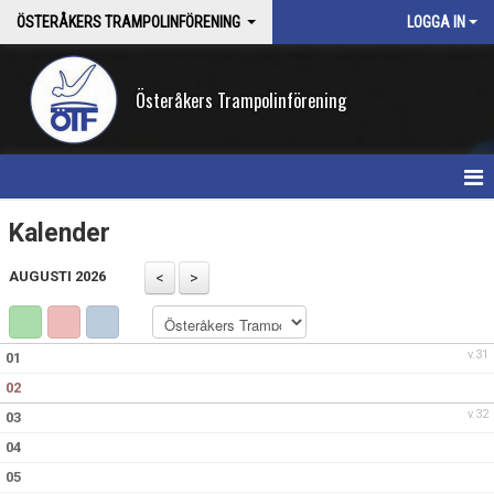
ÖSTERÅKERS TRAMPOLINFÖRENING
LOGGA IN
Österåkers Trampolinförening
HEM
Kalender
NYHETER
AUGUSTI 2026
OM KLUBBEN
v.31
01
KONTAKT
02
GRUPPER
v.32
03
04
05